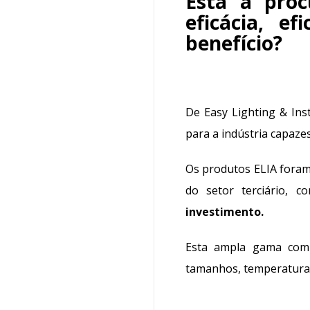
Está à proc
eficácia, ef
benefício?
De Easy Lighting & Ins
para a indústria capaze
Os produtos ELIA foram
do setor terciário,
investimento.
Esta ampla gama comp
tamanhos, temperaturas 