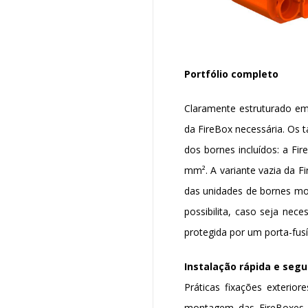
Portfólio completo
Claramente estruturado em 
da FireBox necessária. Os 
dos bornes incluídos: a F
mm². A variante vazia da F
das unidades de bornes mo
possibilita, caso seja nec
protegida por um porta-fusí
Instalação rápida e segu
Práticas fixações exteri
montagem das FireBoxes r