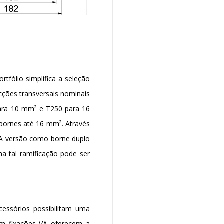
tfólio simplifica a seleção
cções transversais nominais
para 10 mm² e T250 para 16
 bornes até 16 mm². Através
.A versão como borne duplo
ma tal ramificação pode ser
essórios possibilitam uma
om fixações VA oferecem a