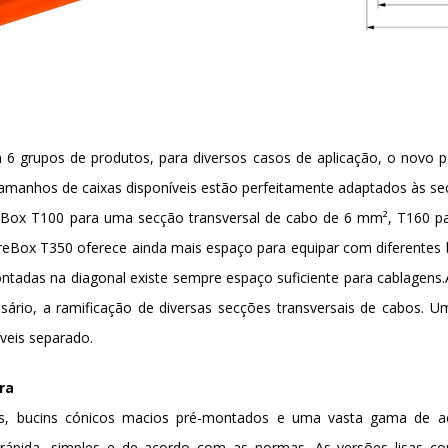
6 grupos de produtos, para diversos casos de aplicação, o novo por
tamanhos de caixas disponíveis estão perfeitamente adaptados às se
ireBox T100 para uma secção transversal de cabo de 6 mm², T160 
ireBox T350 oferece ainda mais espaço para equipar com diferentes
ntadas na diagonal existe sempre espaço suficiente para cablagens
essário, a ramificação de diversas secções transversais de cabos. U
veis separado.
ra
ores, bucins cónicos macios pré-montados e uma vasta gama de ac
ápida, simples e de acordo com as normas. As versões lisas c