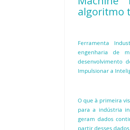
Machine 
algoritmo 
Ferramenta Indus
engenharia de má
desenvolvimento d
Impulsionar a Inteli
O
que
à
primeira vi
para a indústria i
geram dados conti
partir desses dados