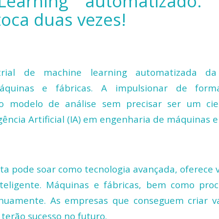
Learning
automatizado:
toca duas vezes!
trial de
machine learning
automatizada da
quinas e fábricas. A impulsionar de for
o modelo de análise sem precisar ser um cie
gência Artificial (IA) em engenharia de máquinas e
sta pode soar
como
tecnologia avançada
,
oferece 
nteligente. Máquinas e fábricas, bem
como
pro
nuamente. As empresas que conseguem criar va
 terão sucesso no futuro
.