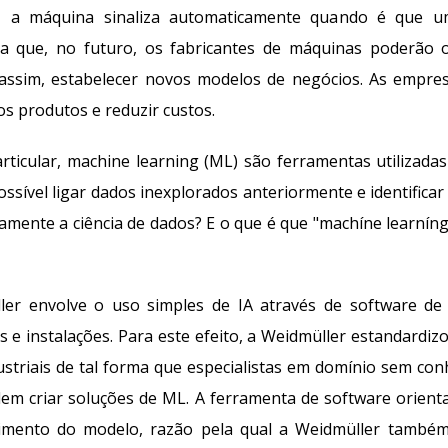
ndo, a máquina sinaliza automaticamente quando é que 
fica que, no futuro, os fabricantes de máquinas poderão 
assim, estabelecer novos modelos de negócios. As empr
s produtos e reduzir custos.
rticular,
machine learning
(ML) são ferramentas utilizadas
ossível ligar dados inexplorados anteriormente
e
identifica
amente a ciência de dados? E o que é que
"machíne
learnín
ler envolve o uso simples de IA através de
software
de
e instalações. Para este efeito, a Weidmüller estandardizo
ustriais de tal forma que especialistas em domínio sem con
dem criar soluções de ML. A ferramenta de
soft
ware
orient
imento do modelo, razão pela qual a Weidmüller também