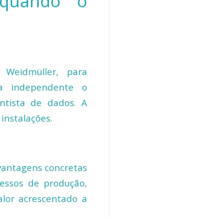
 quando o
 Weidmüller, para
ma independente o
ntista de dados. A
 instalações.
vantagens concretas
cessos de produção
,
lor acrescentado a