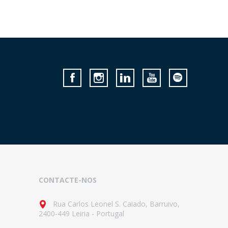
CONTACTE-NOS
Rua Carlos Leonel S. Caiado, Barruivo,
2400-449 Leiria - Portugal