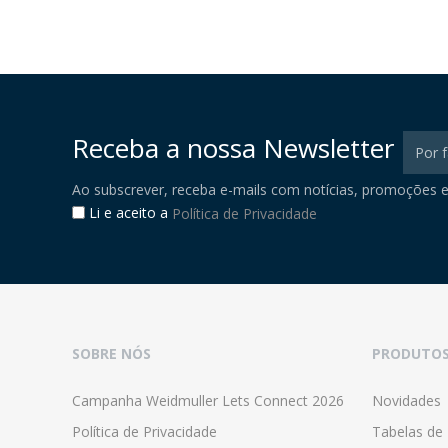
Receba a nossa Newsletter
Ao subscrever, receba e-mails com notícias, promoções e
Li e aceito a
Política de Privacidade
SOBRE NÓS
PRODUTO
Campanha Weidmuller Lets Connect 2026
Novidades
Política de Privacidade
Tabelas de