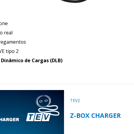
one
o real
rregamentos
VE tipo 2
 Dinâmico de Cargas (DLB)
TEV2
Z-BOX CHARGER