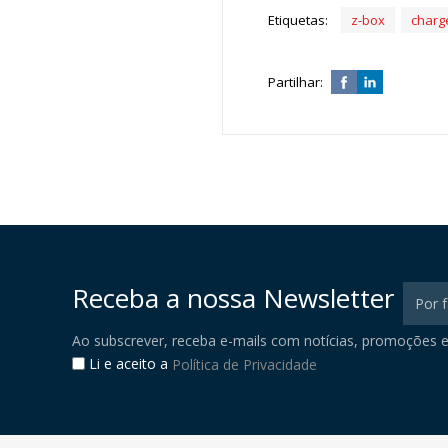
Etiquetas:
z-box
charg
Partilhar:
Receba a nossa Newsletter
Ao subscrever, receba e-mails com notícias, promoções e
Li e aceito a
Política de Privacidade