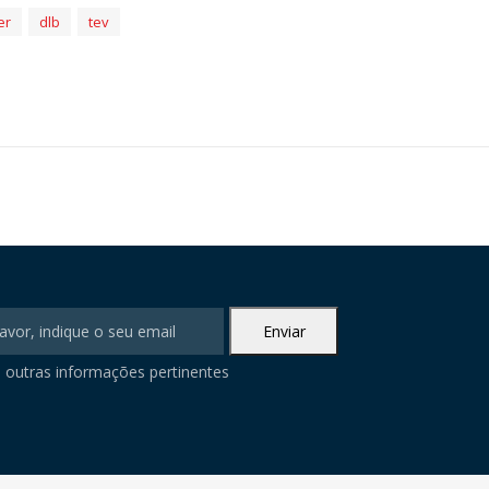
er
dlb
tev
 outras informações pertinentes