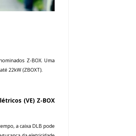
 denominados Z-BOX. Uma
até 22kW (ZBOXT).
létricos (VE) Z-BOX
tempo, a caixa DLB pode
egurança da eletricidade