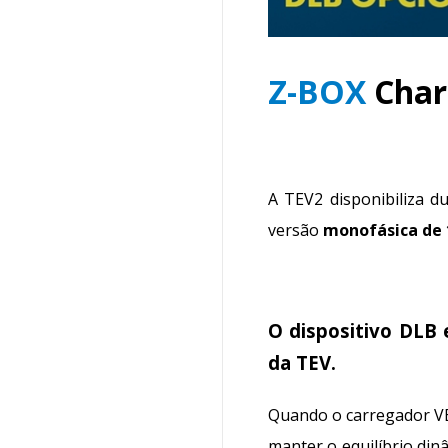
Z-BOX
Char
A TEV2 disponibiliza d
versão
monofásica de 
O dispositivo DLB 
da TEV.
Quando o carregador VE
manter o equilíbrio din