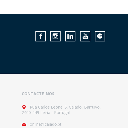
CONTACTE-NOS
Rua Carlos Leonel S. Caiado, Barruivo,
2400-449 Leiria - Portugal
online@caiado.pt