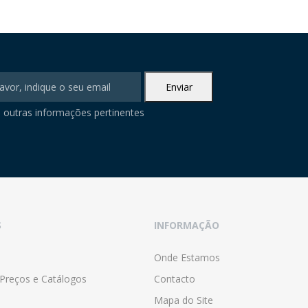
 outras informações pertinentes
S
INFORMAÇÃO
Onde Estamos
 Preços e Catálogos
Contacto
Mapa do Site