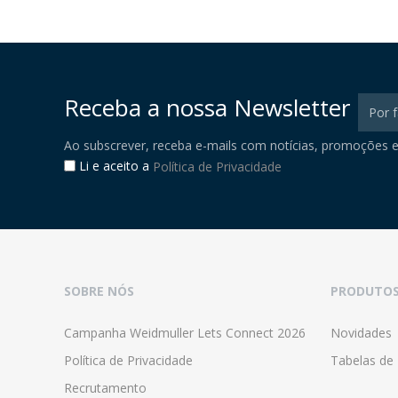
Receba a nossa Newsletter
Ao subscrever, receba e-mails com notícias, promoções e
Li e aceito a
Política de Privacidade
SOBRE NÓS
PRODUTO
Campanha Weidmuller Lets Connect 2026
Novidades
Política de Privacidade
Tabelas de
Recrutamento