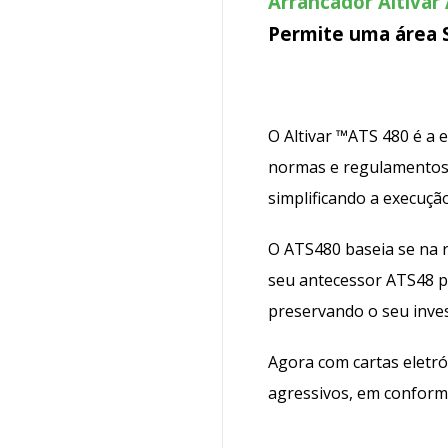
Arrancador Altivar
Permite uma área S
O Altivar ™ATS 480 é a 
normas e regulamentos d
simplificando a execução
O ATS480 baseia se na 
seu antecessor ATS48 pr
preservando o seu invest
Agora com cartas eletró
agressivos, em conformi